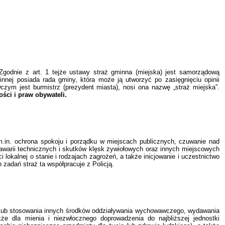
 Zgodnie z art. 1 tejże ustawy straż gminna (miejska) jest samorządową
nnej posiada rada gminy, która może ją utworzyć po zasięgnięciu opinii
ym jest burmistrz (prezydent miasta), nosi ona nazwę „straż miejska”.
ści i praw obywateli.
.in. ochrona spokoju i porządku w miejscach publicznych,
czuwanie nad
 awarii technicznych i skutków klęsk żywiołowych oraz innych miejscowych
lokalnej o stanie i rodzajach zagrożeń, a także inicjowanie i uczestnictwo
adań straż ta współpracuje z Policją.
a lub stosowania innych środków oddziaływania wychowawczego, wydawania
że dla mienia i niezwłocznego doprowadzenia do najbliższej jednostki