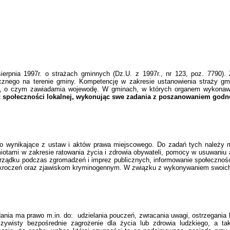
ierpnia 1997r. o strażach gminnych (Dz.U. z 1997r., nr 123, poz. 7790).
znego na terenie gminy. Kompetencję w zakresie ustanowienia straży gmi
cji, o czym zawiadamia wojewodę. W gminach, w których organem wykonawcz
c społeczności lokalnej, wykonując swe zadania z poszanowaniem godno
o wynikające z ustaw i aktów prawa miejscowego. Do zadań tych należy m
iotami w zakresie ratowania życia i zdrowia obywateli, pomocy w usuwaniu
rządku podczas zgromadzeń i imprez publicznych, informowanie społeczności 
wykroczeń oraz zjawiskom kryminogennym. W związku z wykonywaniem swoich z
dania ma prawo m.in. do: udzielania pouczeń, zwracania uwagi, ostrzegani
ywisty bezpośrednie zagrożenie dla życia lub zdrowia ludzkiego, a tak