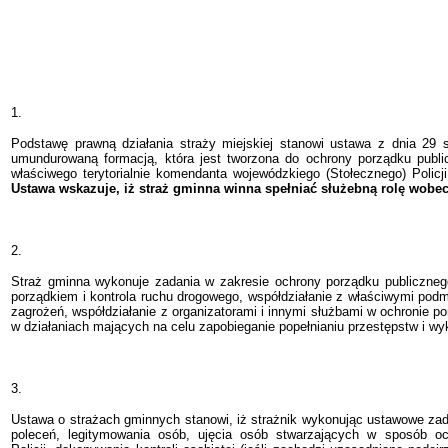
1.
Podstawę prawną działania straży miejskiej stanowi ustawa z dnia 29 s
umundurowaną formacją, która jest tworzona do ochrony porządku public
właściwego terytorialnie komendanta wojewódzkiego (Stołecznego) Poli
Ustawa wskazuje, iż straż gminna winna spełniać służebną rolę wobe
2.
Straż gminna wykonuje zadania w zakresie ochrony porządku publiczneg
porządkiem i kontrola ruchu drogowego, współdziałanie z właściwymi podm
zagrożeń, współdziałanie z organizatorami i innymi służbami w ochronie po
w działaniach mających na celu zapobieganie popełnianiu przestępstw i 
3.
Ustawa o strażach gminnych stanowi, iż strażnik wykonując ustawowe za
poleceń, legitymowania osób, ujęcia osób stwarzających w sposób ocz