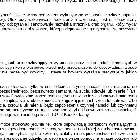
 sobie niebezpieczne przedmioty dla życia lub zdrowia ludzkiego), a także
Czynności takie winny być zatem wykonywane w sposób możliwie najmniej
awę
.
Otóż
przy wykonywaniu wskazanych czynności, jest on obowiązany
ący odczytanie i zanotowanie nazwiska strażnika oraz organu, który wydał
 uprawnienia osoby wobec, której podejmowane są czynności są niezwykle
c „osób uniemożliwiających wykonanie przez niego zadań określonych w
jne, psy i konie służbowe, przedmioty przeznaczone do obezwładniania osób
w nie może być dowolny. Ustawa ta bowiem wyraźnie precyzuje w jakich
ożna stosować tylko w celu odparcia czynnej napaści lub zmuszenia do
a bezpośredniego, bezprawnego zamachu na życie, zdrowie lub mienie.” (art.
stosować wyłącznie
wobec osób ujętych oraz podczas doprowadzania osób
 znajdują się w okolicznościach zagrażających ich życiu lub zdrowiu albo
cia, zdrowia lub mienia, bądź zapobieżenia czynnej napaści lub czynnemu
ym się agresywnie na ręce trzymane z tyłu. Ustawa zastrzega ponadto, iż
onionego wymienionego w art. 10 § 2 Kodeks karny.
 może stosować jedynie te, które odpowiadają potrzebom wynikającym z
uszający dobra osobiste osoby, w stosunku do której zostały zastosowane.
tkiem sytuacji gdzie zwłoka groziłaby niebezpieczeństwem dla życia lub
 niezwłocznie udzielić tej osobie pierwszej pomocy, a w razie potrzeby lub