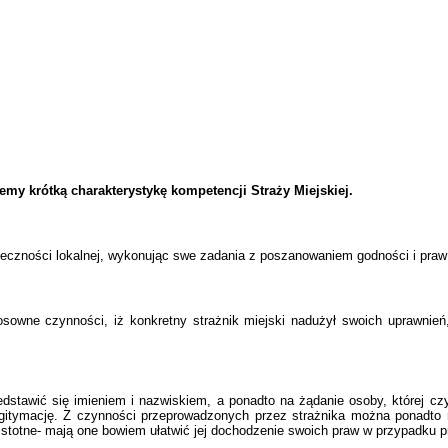
my krótką charakterystykę kompetencji Straży Miejskiej.
łeczności lokalnej, wykonując swe zadania z poszanowaniem godności i praw 
sowne czynności, iż konkretny strażnik miejski nadużył swoich uprawnień
stawić się imieniem i nazwiskiem, a ponadto na żądanie osoby, której cz
legitymację. Z czynności przeprowadzonych przez strażnika można ponadto
stotne- mają one bowiem ułatwić jej dochodzenie swoich praw w przypadku p