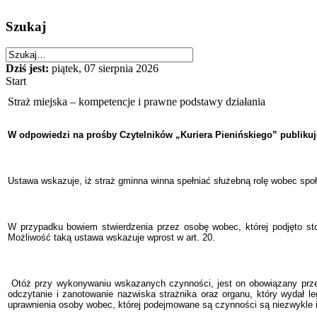
Szukaj
Dziś jest:
piątek, 07 sierpnia 2026
Start
Straż miejska – kompetencje i prawne podstawy działania
W odpowiedzi na prośby Czytelników „Kuriera Pienińskiego” publikuje
Ustawa wskazuje, iż straż gminna winna spełniać służebną rolę wobec spo
W przypadku bowiem stwierdzenia przez osobę wobec, której podjęto sto
Możliwość taką ustawa wskazuje wprost w art. 20.
Otóż
przy wykonywaniu wskazanych czynności, jest on obowiązany przed
odczytanie i zanotowanie nazwiska strażnika oraz organu, który wydał 
uprawnienia osoby wobec, której podejmowane są czynności są niezwykle i