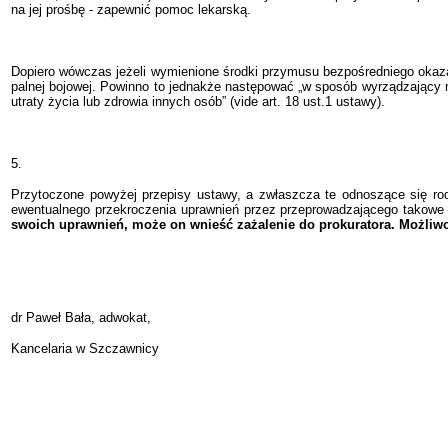
na jej prośbę - zapewnić pomoc lekarską.
Dopiero wówczas jeżeli wymienione środki przymusu bezpośredniego okazał
palnej bojowej. Powinno to jednakże następować „w sposób wyrządzający mo
utraty życia lub zdrowia innych osób” (vide art. 18 ust.1 ustawy).
5.
Przytoczone powyżej przepisy ustawy, a zwłaszcza te odnoszące się ro
ewentualnego przekroczenia uprawnień przez przeprowadzającego takowe
swoich uprawnień, może on wnieść zażalenie do prokuratora. Możliwoś
dr Paweł Bała, adwokat,
Kancelaria w Szczawnicy