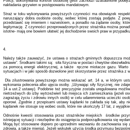
Policji, dokonywania kontroli osobistej (jeśli zachodzi uzasadnione pode
nakładania grzywien w postępowaniu mandatowym.
Straż w toku wykonywania powyższych czynności ma obowiązek respektow
naruszający dobra osobiste osoby, wobec której zostają podjęte.
Z powy
przedstawić się imieniem i nazwiskiem, a ponadto na żądanie osoby, któr
legitymację. Z czynności przeprowadzonych przez strażnika można ponad
istotne- mają one bowiem ułatwić jej dochodzenie swoich praw w przypadku
4.
Należy także zauważyć, że ustawa o strażach gminnych dopuszcza możl
ustawie”. Środkami takimi są: siła fizyczna w postaci chwytów obezwładni
za pomocą energii elektrycznej, a także ręczne miotacze gazu. Warto
sytuacjach i w jaki sposób dozwolone jest skorzystanie przez strażnika z
Dla zilustrowania powyższego można wskazać art. 14 a, w którym usta
wykonania polecenia albo ujęcia osoby. „Używając siły fizycznej, nie zdaj
14 a ust.2 ustawy). Podobnie też precyzyjnie została uregulowana możli
nietrzeźwych do izby wytrzeźwień lub miejsca ich zamieszkania (jeżeli o
zagrażają życiu i zdrowiu innych osób) w celu udaremnienia ucieczki os
oporowi. Zgodnie z przepisami ustawy kajdanki te zakłada się tak, aby 
kajdanek nie stosuje się wobec osób, które nie ukończyły 17 lat, z wyjątk
Odnośnie kwestii stosowania przez strażników miejskich
środków przym
istniejącej sytuacji i niezbędne do osiągnięcia podporządkowania się wy
Mogą być stosowane dopiero po uprzednim wezwaniu do zachowania się zg
zdrowia, a także mienia). Jeżeli wskutek użycia środka przymusu bezpośred