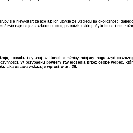
yby się niewystarczające lub ich użycie ze względu na okoliczności danego
żliwie najmniejszą szkodę osobie, przeciwko której użyto broni, i nie moż
dzaju, sposobu i sytuacji w których strażnicy miejscy mogą użyć poszcz
 czynności.
W przypadku bowiem stwierdzenia przez osobę wobec, której
ć taką ustawa wskazuje wprost w art. 20.