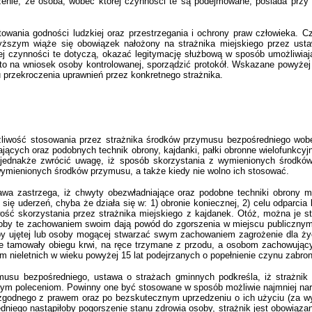
jrzenie, że osoba, wobec której czynności te są podejmowane, posiada przy
ania godności ludzkiej oraz przestrzegania i ochrony praw człowieka. 
ższym wiąże się obowiązek nałożony na strażnika miejskiego przez ust
ej czynności te dotyczą, okazać legitymację służbową w sposób umożliwiaj
to na wniosek osoby kontrolowanej, sporządzić protokół. Wskazane powyżej
 przekroczenia uprawnień przez konkretnego strażnika.
iwość stosowania przez strażnika środków przymusu bezpośredniego wobe
ających oraz podobnych technik obrony, kajdanki, pałki obronne wielofunkcy
 jednakże zwrócić uwagę, iż sposób skorzystania z wymienionych środkó
 wymienionych środków przymusu, a także kiedy nie wolno ich stosować.
wa zastrzega, iż chwyty obezwładniające oraz podobne techniki obrony m
e się uderzeń, chyba że działa się w: 1) obronie koniecznej, 2) celu odparci
wość skorzystania przez strażnika miejskiego z kajdanek. Otóż, można je 
soby te zachowaniem swoim dają powód do zgorszenia w miejscu publicznym,
oby ujętej lub osoby mogącej stwarzać swym zachowaniem zagrożenie dla ży
nie tamowały obiegu krwi, na ręce trzymane z przodu, a osobom zachowując
iem nieletnich w wieku powyżej 15 lat podejrzanych o popełnienie czynu zabr
usu bezpośredniego, ustawa o strażach gminnych podkreśla, iż strażnik
danym poleceniom. Powinny one być stosowane w sposób możliwie najmniej nar
odnego z prawem oraz po bezskutecznym uprzedzeniu o ich użyciu (za wyją
niego nastąpiłoby pogorszenie stanu zdrowia osoby, strażnik jest obowiązany