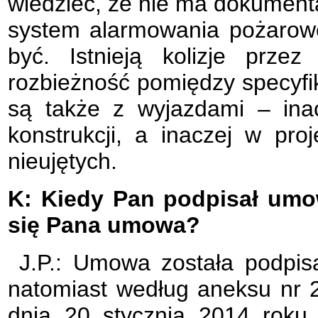
wiedzieć, że nie ma dokumenta
system alarmowania pożarowe
być. Istnieją kolizje prze
rozbieżność pomiędzy specyfik
są także z wyjazdami – ina
konstrukcji, a inaczej w pr
nieujętych.
K: Kiedy Pan podpisał umo
się Pana umowa?
J.P.: Umowa została podpi
natomiast według aneksu nr 2
dnia 20 stycznia 2014 roku.