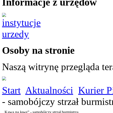
Informacje z urzędów
Osoby na stronie
Naszą witrynę przegląda te
Start
Aktualności
Kurier P
- samobójczy strzał burmist
„Kawa na ławę” - samobójczy strzał burmistrza