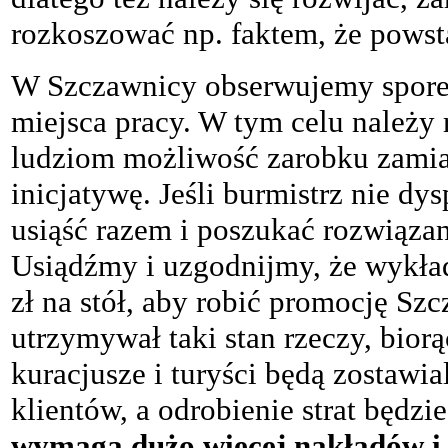
rozkoszować np. faktem, że powst
W Szczawnicy obserwujemy spore 
miejsca pracy. W tym celu należy 
ludziom możliwość zarobku zamia
inicjatywę. Jeśli burmistrz nie 
usiąść razem i poszukać rozwiąza
Usiądźmy i uzgodnijmy, że wykład
zł na stół, aby robić promocję Szcz
utrzymywał taki stan rzeczy, biorą
kuracjusze i turyści będą zostawia
klientów, a odrobienie strat będzi
wymaga dużo więcej nakładów i w